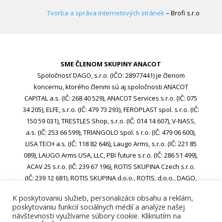
Tvorba a správa internetových stránek
– Brofi s.r.o
SME ČLENOM SKUPINY ANACOT
Spoločnosť DAGO, s.r.o. (IČO: 28977441) je členom
koncernu, ktorého členmi sú aj spoločnosti ANACOT
CAPITAL a.s. (IČ: 268 40 529), ANACOT Services s.r.o. (IČ: 075
34 205), ELFE, s.r.o. (IČ: 479 73 293), FEROPLAST spol. s r.o. (IČ:
150 59 031), TRESTLES Shop, s.r.o. (IČ: 014 14 607), V-NASS,
a.s. (IČ: 253 66 599), TRIANGOLO spol. s r.o. (IČ: 479 06 600),
LISA TECH a.s. (IČ: 118 82 646), Laugo Arms, s.r.o. (IČ: 221 85
089), LAUGO Arms USA, LLC, PBI future s.r.o. (IČ: 286 51 499),
ACAV 25 s.r.o. (IČ: 239 67 196), ROTIS SKUPINA Czech s.r.o.
(IČ: 239 12 681), ROTIS SKUPINA d.o.o., ROTIS, d.o.o., DAGO,
s.r.o. (IČO: 28977441), ACAV 26-A s.r.o. (IČO: 24970646), ACAV
K poskytovaniu služieb, personalizácii obsahu a reklám,
26-B s.r.o. (IČO: 24970662)
poskytovaniu funkcií sociálnych médií a analýze našej
návštevnosti využívame súbory cookie. Kliknutím na