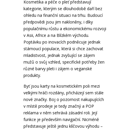
Kosmetika a péče o pleť představují
kategorie, kterým se dlouhodobě daří bez
ohledu na finanční situaci na trhu. Budoucí
předpovědi jsou jim nakloněny, i díky
populačnímu růstu a ekonomickému rozvoji
v Asii, Africe a na Blízkém východu.
Poptávku po inovacích podněcuje jednak
stárnoucí populace, která si chce zachovat
mladistvost, jednak zvyšující se zájem
mužů o svůj vzhled, specifické potřeby žen
různé barvy pleti i zájem o veganské
produkty.
Byť jsou karty na kosmetickém poli mezi
velkými hráči rozdány, přicházejí sem stále
nové značky. Boj o pozornost nakupujících
v místě prodeje je tedy značný a POP
reklama v něm sehrává zásadní roli. Její
funkce je především navigační. Nicméně
představuje ještě jednu klíčovou výhodu –