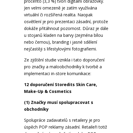
procento (3,3 %) tvoří digitální obrazovky.
Jen velmi omezeně je zatím využívána
virtuální či rozšířená realita. Naopak
osvětlení je pro prezentaci zásadní, protože
dokáže přitáhnout pozornost. Důraz je dále
u stojanů kladen na barvy (zejména bílou
nebo černou), branding i jasné sdělení
nejčastěji s lifestylovými fotografiemi.
Ze zjištění studie vznikla i tato doporučení
pro značky a maloobchodníky k tvorbě a
implementaci in-store komunikace:
12 doporučení Storedits Skin Care,
Make-Up & Cosmetics
(1) Značky musí spolupracovat s
obchodníky
Spolupráce zadavatelů s retailery je pro
úspěch POP reklamy zásadní. Retaileři totiž