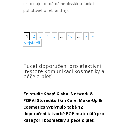
disponuje poměrně neobvyklou funkcí
pohotového rebrandingu.
1
2
3
4
5
…
10
…
»
»
Nejstarší
Tucet doporučení pro efektivní
in-store komunikaci kosmetiky a
péče o pleť
Ze studie Shop! Global Network &
POPAI Storedits Skin Care, Make-Up &
Cosmetics vyplynulo také 12
doporučení k tvorbě POP materiálů pro
kategorii kosmetiky a péče o pleť.