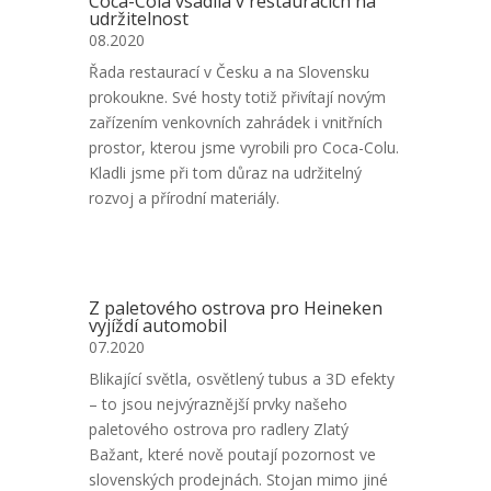
Coca-Cola vsadila v restauracích na
udržitelnost
08.2020
Řada restaurací v Česku a na Slovensku
prokoukne. Své hosty totiž přivítají novým
zařízením venkovních zahrádek i vnitřních
prostor, kterou jsme vyrobili pro Coca-Colu.
Kladli jsme při tom důraz na udržitelný
rozvoj a přírodní materiály.
Z paletového ostrova pro Heineken
vyjíždí automobil
07.2020
Blikající světla, osvětlený tubus a 3D efekty
– to jsou nejvýraznější prvky našeho
paletového ostrova pro radlery Zlatý
Bažant, které nově poutají pozornost ve
slovenských prodejnách. Stojan mimo jiné