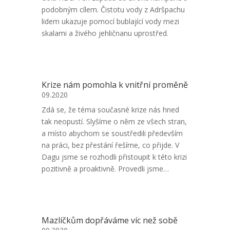
podobným cílem. Čistotu vody z Adršpachu
lidem ukazuje pomocí bublající vody mezi
skalami a živého jehličnanu uprostřed.
Krize nám pomohla k vnitřní proměně
09.2020
Zdá se, že téma současné krize nás hned
tak neopustí. Slyšíme o něm ze všech stran,
a místo abychom se soustředili především
na práci, bez přestání řešíme, co přijde. V
Dagu jsme se rozhodli přistoupit k této krizi
pozitivně a proaktivně. Provedli jsme…
Mazlíčkům dopřáváme víc než sobě