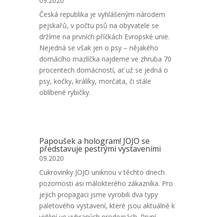
09.2020
Česká republika je vyhlášeným národem
pejskařů, v počtu psů na obyvatele se
držíme na prvních příčkách Evropské unie.
Nejedná se však jen o psy – nějakého
domácího mazlíčka najdeme ve zhruba 70
procentech domácností, ať už se jedná o
psy, kočky, králíky, morčata, či stále
oblíbené rybičky.
Papoušek a hologram! JOJO se
představuje pestrými vystaveními
09.2020
Cukrovinky JOJO uniknou v těchto dnech
pozornosti asi málokterého zákazníka. Pro
jejich propagaci jsme vyrobili dva typy
paletového vystavení, které jsou aktuálně k
vidění ve vybraných prodejnách. První