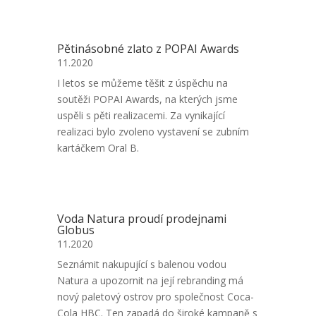
Pětinásobné zlato z POPAI Awards
11.2020
I letos se můžeme těšit z úspěchu na
soutěži POPAI Awards, na kterých jsme
uspěli s pěti realizacemi. Za vynikající
realizaci bylo zvoleno vystavení se zubním
kartáčkem Oral B.
Voda Natura proudí prodejnami
Globus
11.2020
Seznámit nakupující s balenou vodou
Natura a upozornit na její rebranding má
nový paletový ostrov pro společnost Coca-
Cola HBC. Ten zapadá do široké kampaně s