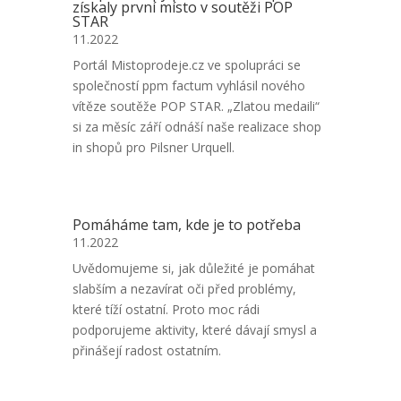
získaly první místo v soutěži POP
STAR
11.2022
Portál Mistoprodeje.cz ve spolupráci se
společností ppm factum vyhlásil nového
vítěze soutěže POP STAR. „Zlatou medaili“
si za měsíc září odnáší naše realizace shop
in shopů pro Pilsner Urquell.
Pomáháme tam, kde je to potřeba
11.2022
Uvědomujeme si, jak důležité je pomáhat
slabším a nezavírat oči před problémy,
které tíží ostatní. Proto moc rádi
podporujeme aktivity, které dávají smysl a
přinášejí radost ostatním.