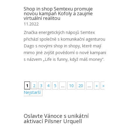
Shop in shop Semtexu promuje
novou kampaň Kofoly a zaujme
virtuální realitou
11.2022
Značka energetických nápojů Semtex
přichází společně s komunikační agenturou
Dago s novými shop in shopy, které mají
mimo jiné zvýšit povědomí o nové kampani
s názvem „Life is funny, když máš money“.
1
2
3
4
5
…
10
20
…
»
»
Nejstarší
Oslavte Vánoce s unikátní
aktivací Pilsner Urquell