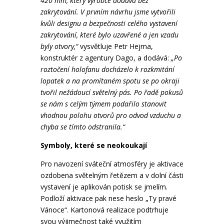
420 mm, který výrobce dodává bez
zakrytování. V prvním návrhu jsme vytvořili
kvůli designu a bezpečnosti celého vystavení
zakrytování, které bylo uzavřené a jen vzadu
byly otvory,“
vysvětluje Petr Hejma,
konstruktér z agentury Dago, a dodává:
„Po
roztočení holofanu docházelo k rozkmitání
lopatek a na promítaném spotu se po okraji
tvořil nežádoucí světelný pás. Po řadě pokusů
se nám s celým týmem podařilo stanovit
vhodnou polohu otvorů pro odvod vzduchu a
chyba se tímto odstranila.“
Symboly, které se neokoukají
Pro navození sváteční atmosféry je aktivace
ozdobena světelným řetězem a v dolní části
vystavení je aplikován potisk se jmelím.
Podloží aktivace pak nese heslo „Ty pravé
Vánoce“. Kartonová realizace podtrhuje
svou výjimečnost také využitím