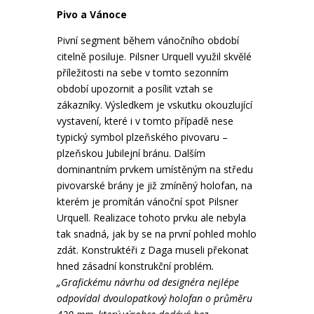
Pivo a Vánoce
Pivní segment během vánočního období
citelně posiluje. Pilsner Urquell využil skvělé
příležitosti na sebe v tomto sezonním
období upozornit a posílit vztah se
zákazníky. Výsledkem je vskutku okouzlující
vystavení, které i v tomto případě nese
typický symbol plzeňského pivovaru –
plzeňskou Jubilejní bránu. Dalším
dominantním prvkem umístěným na středu
pivovarské brány je již zmíněný holofan, na
kterém je promítán vánoční spot Pilsner
Urquell. Realizace tohoto prvku ale nebyla
tak snadná, jak by se na první pohled mohlo
zdát. Konstruktéři z Daga museli překonat
hned zásadní konstrukční problém
.
„Grafickému návrhu od designéra nejlépe
odpovídal dvoulopatkový holofan o průměru