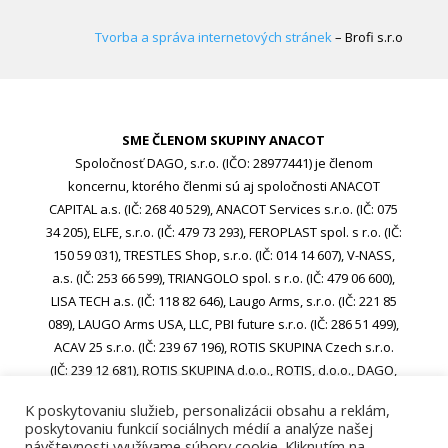
Tvorba a správa internetových stránek
– Brofi s.r.o
SME ČLENOM SKUPINY ANACOT
Spoločnosť DAGO, s.r.o. (IČO: 28977441) je členom
koncernu, ktorého členmi sú aj spoločnosti ANACOT
CAPITAL a.s. (IČ: 268 40 529), ANACOT Services s.r.o. (IČ: 075
34 205), ELFE, s.r.o. (IČ: 479 73 293), FEROPLAST spol. s r.o. (IČ:
150 59 031), TRESTLES Shop, s.r.o. (IČ: 014 14 607), V-NASS,
a.s. (IČ: 253 66 599), TRIANGOLO spol. s r.o. (IČ: 479 06 600),
LISA TECH a.s. (IČ: 118 82 646), Laugo Arms, s.r.o. (IČ: 221 85
089), LAUGO Arms USA, LLC, PBI future s.r.o. (IČ: 286 51 499),
ACAV 25 s.r.o. (IČ: 239 67 196), ROTIS SKUPINA Czech s.r.o.
(IČ: 239 12 681), ROTIS SKUPINA d.o.o., ROTIS, d.o.o., DAGO,
s.r.o. (IČO: 28977441), ACAV 26-A s.r.o. (IČO: 24970646), ACAV
K poskytovaniu služieb, personalizácii obsahu a reklám,
26-B s.r.o. (IČO: 24970662)
poskytovaniu funkcií sociálnych médií a analýze našej
návštevnosti využívame súbory cookie. Kliknutím na