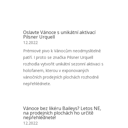
Oslavte Vánoce s unikátní aktivací
Pilsner Urquell
12.2022
Prémiové pivo k Vánocům neodmyslitelně
patří. I proto se značka Pilsner Urquell
rozhodla vytvořit unikátní sezonní aktivaci s
holofanem, kterou v exponovaných
vánočních prodejních plochách rozhodně
nepřehlédnete.
Vánoce bez likéru Baileys? Letos NE,
na prodejních plochách ho určitě
nepřehlédnete!
12.2022