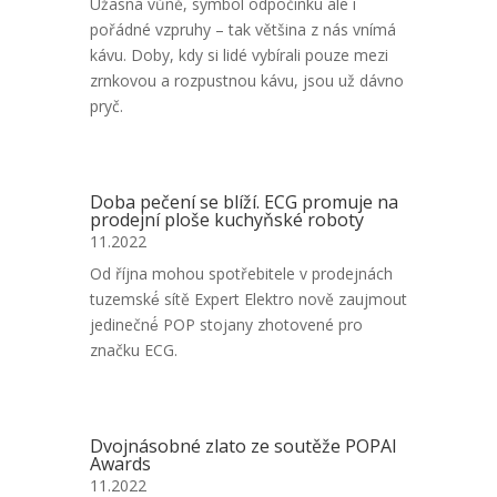
Úžasná vůně, symbol odpočinku ale i
pořádné vzpruhy – tak většina z nás vnímá
kávu. Doby, kdy si lidé vybírali pouze mezi
zrnkovou a rozpustnou kávu, jsou už dávno
pryč.
Doba pečení se blíží. ECG promuje na
prodejní ploše kuchyňské roboty
11.2022
Od října mohou spotřebitele v prodejnách
tuzemské́ sítě Expert Elektro nově zaujmout
jedinečné́ POP stojany zhotovené pro
značku ECG.
Dvojnásobné zlato ze soutěže POPAI
Awards
11.2022