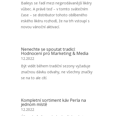
Baileys se řadí mezi nejprodávanější likéry
vůbec. A právě teď – v tomto svátečním
čase – se distributor tohoto oblíbeného
irského likéru rozhodl, že na trh vstoupí s
novou vánoční aktivací.
Nenechte se spoutat tradicí:
Hodnocení pro Marketing & Media
12.2022
Být vidět během tradiční sezony vyžaduje
značnou dávku odvahy, ne všechny značky
se na to ale cítí.
Kompletní sortiment káv Perla na
jednom místě
12.2022