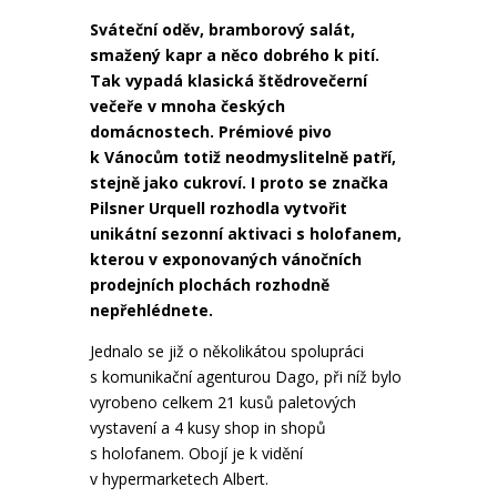
Sváteční oděv, bramborový salát,
smažený kapr a něco dobrého k pití.
Tak vypadá klasická štědrovečerní
večeře v mnoha českých
domácnostech. Prémiové pivo
k Vánocům totiž neodmyslitelně patří,
stejně jako cukroví. I proto se značka
Pilsner Urquell rozhodla vytvořit
unikátní sezonní aktivaci s holofanem,
kterou v exponovaných vánočních
prodejních plochách rozhodně
nepřehlédnete.
Jednalo se již o několikátou spolupráci
s komunikační agenturou Dago, při níž bylo
vyrobeno celkem 21 kusů paletových
vystavení a 4 kusy shop in shopů
s holofanem. Obojí je k vidění
v hypermarketech Albert.