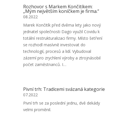
Rozhovor s Markem Končitíkem:
„Mým největším koníčkem je firma.“
08.2022
Marek Končitík před dvěma lety jako nový
jednatel společnosti Dago využil Covidu k
totální restrukturalizaci firmy. Místo šetření
se rozhodl masívně investovat do
technologií, procesů a lidí. Vybudoval
zázemí pro zrychlení výroby a ztrojnásobil
počet zaměstnanců. I…
Pivní trh: Tradicemi svázaná kategorie
07.2022
Pivní trh se za poslední jednu, dvě dekády
velmi proměnil.