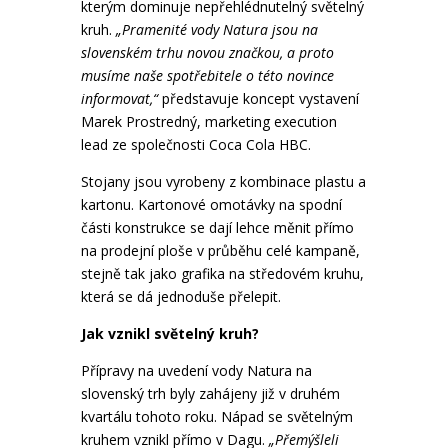
kterým dominuje nepřehlédnutelný světelný
kruh.
„Pramenité vody Natura jsou na
slovenském trhu novou značkou, a proto
musíme naše spotřebitele o této novince
informovat,“
představuje koncept vystavení
Marek Prostredný, marketing execution
lead ze společnosti Coca Cola HBC.
Stojany jsou vyrobeny z kombinace plastu a
kartonu. Kartonové omotávky na spodní
části konstrukce se dají lehce měnit přímo
na prodejní ploše v průběhu celé kampaně,
stejně tak jako grafika na středovém kruhu,
která se dá jednoduše přelepit.
Jak vznikl světelný kruh?
Přípravy na uvedení vody Natura na
slovenský trh byly zahájeny již v druhém
kvartálu tohoto roku. Nápad se světelným
kruhem vznikl přímo v Dagu.
„Přemýšleli