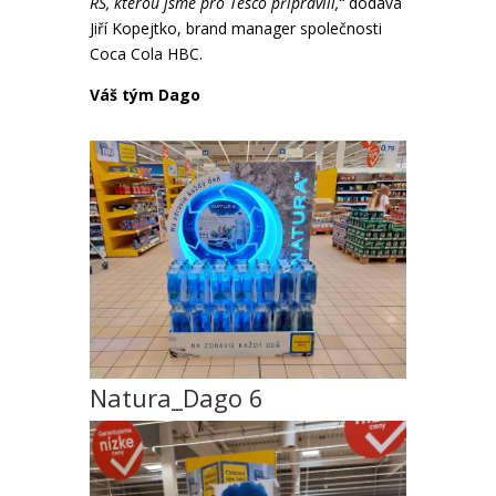
RS, kterou jsme pro Tesco připravili,“
dodává
Jiří Kopejtko, brand manager společnosti
Coca Cola HBC.
Váš tým Dago
Natura_Dago 6