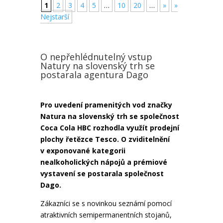
1
2
3
4
5
…
10
20
…
»
»
Nejstarší
O nepřehlédnutelný vstup
Natury na slovenský trh se
postarala agentura Dago
Pro uvedení pramenitých vod značky
Natura na slovenský trh se společnost
Coca Cola HBC rozhodla využít prodejní
plochy řetězce Tesco. O zviditelnění
v exponované kategorii
nealkoholických nápojů a prémiové
vystavení se postarala společnost
Dago.
Zákazníci se s novinkou seznámí pomocí
atraktivních semipermanentních stojanů,