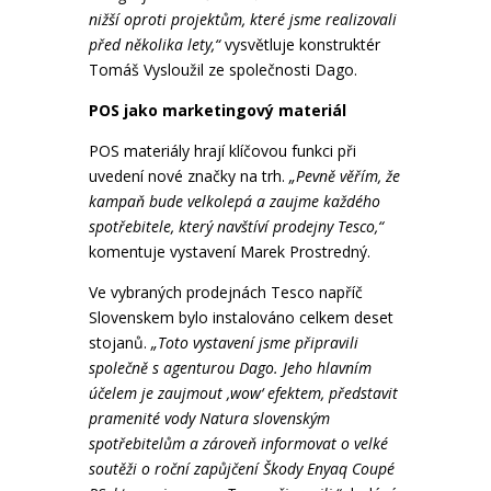
nižší oproti projektům, které jsme realizovali
před několika lety,“
vysvětluje konstruktér
Tomáš Vysloužil ze společnosti Dago.
POS jako marketingový materiál
POS materiály hrají klíčovou funkci při
uvedení nové značky na trh.
„Pevně věřím, že
kampaň bude velkolepá a zaujme každého
spotřebitele, který navštíví prodejny Tesco,“
komentuje vystavení Marek Prostredný.
Ve vybraných prodejnách Tesco napříč
Slovenskem bylo instalováno celkem deset
stojanů.
„Toto vystavení jsme připravili
společně s agenturou Dago. Jeho hlavním
účelem je zaujmout ‚wow‘ efektem,
představit
pramenité vody Natura slovenským
spotřebitelům a zároveň informovat o velké
soutěži o roční zapůjčení Škody Enyaq Coupé