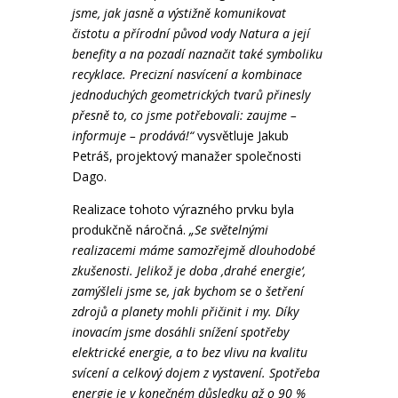
jsme, jak jasně a výstižně komunikovat
čistotu a přírodní původ vody Natura a její
benefity a na pozadí naznačit také symboliku
recyklace. Precizní nasvícení a kombinace
jednoduchých geometrických tvarů přinesly
přesně to, co jsme potřebovali: zaujme –
informuje – prodává!“
vysvětluje Jakub
Petráš, projektový manažer společnosti
Dago.
Realizace tohoto výrazného prvku byla
produkčně náročná.
„Se světelnými
realizacemi máme samozřejmě dlouhodobé
zkušenosti. Jelikož je doba ‚drahé energie‘,
zamýšleli jsme se, jak bychom se o šetření
zdrojů a planety mohli přičinit i my. Díky
inovacím jsme dosáhli snížení spotřeby
elektrické energie, a to bez vlivu na kvalitu
svícení a celkový dojem z vystavení. Spotřeba
energie je v konečném důsledku až o 90 %