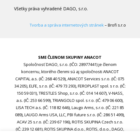
Všetky práva vyhradené DAGO, s.r.o.
Tvorba a správa internetových stránek
– Brofi s.r.o
SME ČLENOM SKUPINY ANACOT
Spoločnosť DAGO, s.r.o. (IČO: 28977441) je členom
koncernu, ktorého členmi sú aj spoločnosti ANACOT
CAPITAL a.s. (IČ: 268 40 529), ANACOT Services s.r.o. (IČ: 075
34 205), ELFE, s.r.o. (IČ: 479 73 293), FEROPLAST spol. s r.o. (IČ:
150 59 031), TRESTLES Shop, s.r.o. (IČ: 014 14 607), V-NASS,
a.s. (IČ: 253 66 599), TRIANGOLO spol. s r.o. (IČ: 479 06 600),
LISA TECH a.s. (IČ: 118 82 646), Laugo Arms, s.r.o. (IČ: 221 85
089), LAUGO Arms USA, LLC, PBI future s.r.o. (IČ: 286 51 499),
ACAV 25 s.r.o. (IČ: 239 67 196), ROTIS SKUPINA Czech s.r.o.
(IČ: 239 12 681), ROTIS SKUPINA d.o.o., ROTIS, d.o.o., DAGO,
s.r.o. (IČO: 28977441), ACAV 26-A s.r.o. (IČO: 24970646), ACAV